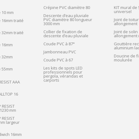
Crépine PVC diamètre 80
KIT mural de
universel
e 10 mm
Descente d’eau pluviale
PVC diamètre 80 longueur
Joint de toitur
 16mm traité
3000 mm
allongement
Collier de fixation de
Joint de solin 
 32mm traité
descente d’eau pluviale
allongement 
Coude PVC à 87°
Gouttière rec
e 16mm
aluminium la
Jambonneau PVC
Doucine de fi
e 32mm
Coude PVC à 67
moulurée
Les kits de spots LED
e 55mm
professionnels pour
pergola, vérandas et
carports
 RESIST AAA
 ALLTOP 16
P RESIST
 1230 mm
P RESIST
m largeur
dwich 16mm