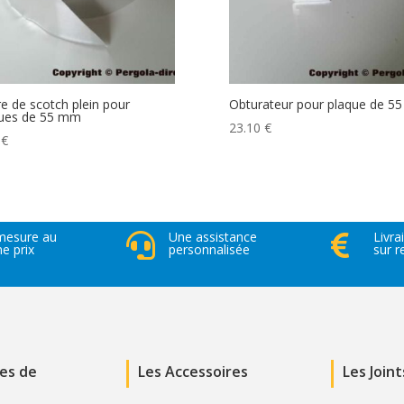
e de scotch plein pour
Obturateur pour plaque de 5
ues de 55 mm
23.10
€
5
€
mesure au
Une assistance
Livra


 prix
personnalisée
sur 
ues de
Les Accessoires
Les Joint