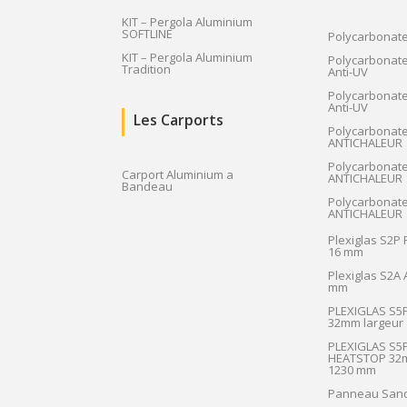
KIT – Pergola Aluminium
SOFTLINE
Polycarbonat
KIT – Pergola Aluminium
Polycarbonate
Tradition
Anti-UV
Polycarbonate
Anti-UV
Les Carports
Polycarbonat
ANTICHALEUR
Polycarbonat
Carport Aluminium a
ANTICHALEUR
Bandeau
Polycarbonat
ANTICHALEUR
Plexiglas S2P
16 mm
Plexiglas S2A
mm
PLEXIGLAS S5
32mm largeur
PLEXIGLAS S5
HEATSTOP 32m
1230 mm
Panneau San