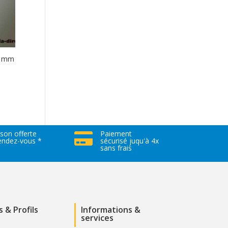
5 mm
ison offerte
Paiement

rendez-vous *
sécurisé juqu'à 4x
sans frais
s & Profils
Informations &
services