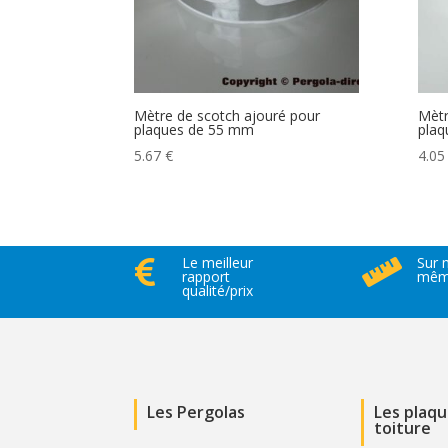
Mètre de scotch ajouré pour
Mètr
plaques de 55 mm
plaq
5.67
€
4.0
Le meilleur
Sur 


rapport
même
qualité/prix
Les Pergolas
Les plaq
toiture