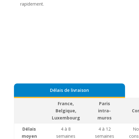
rapidement.
Délais de livraison
France,
Paris
Belgique,
intra-
Co
Luxembourg
muros
Délais
4 à 8
4 à 12
No
moyen
semaines
semaines
cons