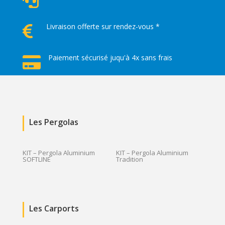

Livraison offerte sur rendez-vous *

Paiement sécurisé juqu'à 4x sans frais

Les Pergolas
KIT – Pergola Aluminium
KIT – Pergola Aluminium
SOFTLINE
Tradition
Les Carports