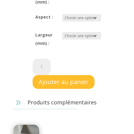
(mm) :
Aspect :
Largeur
(mm) :
quantité
de
Panneau
Ajouter au panier
Sandwich
32mm
9
Produits complémentaires