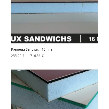
Panneau Sandwich 16mm
Plage
255.92
€
–
716.56
€
de
prix :
255.92 €
à
716.56 €