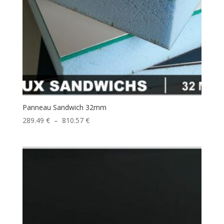
Panneau Sandwich 32mm
Plage
289.49
€
–
810.57
€
de
prix :
289.49 €
à
810.57 €