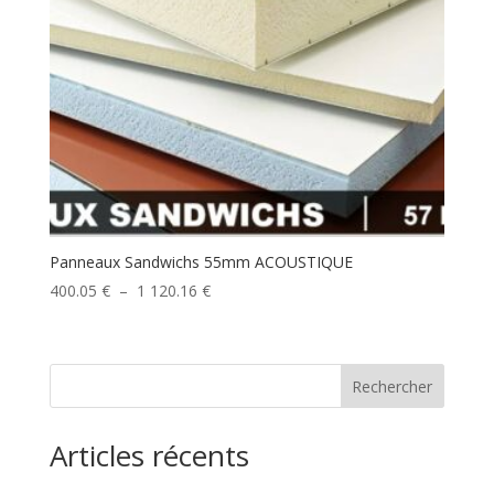
Panneaux Sandwichs 55mm ACOUSTIQUE
Plage
400.05
€
–
1 120.16
€
de
prix :
400.05 €
Rechercher
à
1
120.16 €
Articles récents