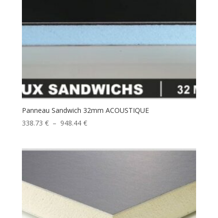
Panneau Sandwich 32mm ACOUSTIQUE
Plage
338.73
€
–
948.44
€
de
prix :
338.73 €
à
948.44 €