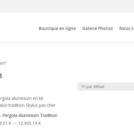
Boutique en ligne
Galerie Photos
Nous c
ium”
m
– Pergola Aluminium Tradition
Plage
8.51
€
–
12 905.14
€
de