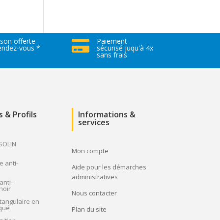
ison offerte
Paiement

rendez-vous *
sécurisé juqu'à 4x
sans frais
s & Profils
Informations &
services
 SOLIN
Mon compte
e anti-
Aide pour les démarches
administratives
anti-
noir
Nous contacter
tangulaire en
qué
Plan du site