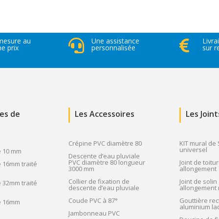
prix :
2
078.51 €
à
mesure au
Une assistance
Livra


 prix
personnalisée
sur 
12
905.14 €
ues de
Les Accessoires
Les Joint
Crépine PVC diamètre 80
KIT mural de
universel
e 10 mm
Descente d’eau pluviale
PVC diamètre 80 longueur
Joint de toitur
 16mm traité
3000 mm
allongement
Collier de fixation de
Joint de solin 
 32mm traité
descente d’eau pluviale
allongement 
Coude PVC à 87°
Gouttière rec
e 16mm
aluminium la
Jambonneau PVC