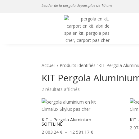
Leader de la pergola depuis plus de 10 ans
Accueil
/ Produits identifiés “KIT Pergola Alumin
KIT Pergola Aluminiu
2 résultats affichés
KIT – Pergola Aluminium
KIT 
SOFTLINE
2 07
Plage
2 003.24
€
–
12 581.17
€
de