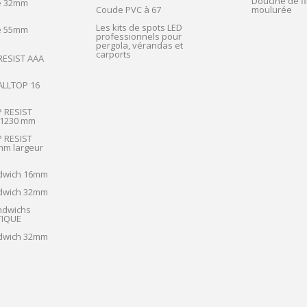
Doucine de fi
e 32mm
Coude PVC à 67
moulurée
Les kits de spots LED
e 55mm
professionnels pour
pergola, vérandas et
carports
 RESIST AAA
 ALLTOP 16
P RESIST
 1230 mm
P RESIST
m largeur
dwich 16mm
dwich 32mm
ndwichs
IQUE
dwich 32mm