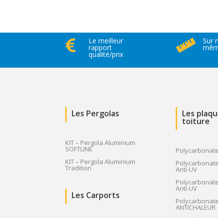
prix :
2
003.24 €
Le meilleur
Sur 


à
rapport
même
qualité/prix
12
581.17 €
Les Pergolas
Les plaq
toiture
KIT – Pergola Aluminium
SOFTLINE
Polycarbonat
KIT – Pergola Aluminium
Polycarbonate
Tradition
Anti-UV
Polycarbonate
Anti-UV
Les Carports
Polycarbonat
ANTICHALEUR