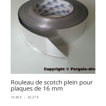
46.87 €
Rouleau de scotch plein pour
plaques de 16 mm
Plage
10.48
€
–
30.27
€
de