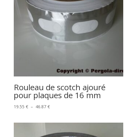
Rouleau de scotch ajouré
pour plaques de 16 mm
Plage
19.55
€
–
46.87
€
de
prix :
19.55 €
à