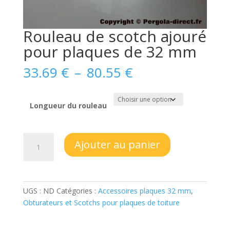
Rouleau de scotch ajouré
pour plaques de 32 mm
Plage
33.69
€
–
80.55
€
de
prix :
33.69 €
Longueur du rouleau
à
80.55 €
quantité
Ajouter au panier
de
Rouleau
de
scotch
UGS :
ND
Catégories :
Accessoires plaques 32 mm
,
ajouré
Obturateurs et Scotchs pour plaques de toiture
pour
plaques