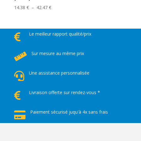
Plage
14.38
€
–
42.47
€
de
prix :
14.38 €
Le meilleur rapport qualité/prix

à
42.47 €
Sur mesure au même prix

Une assistance personnalisée

Livraison offerte sur rendez-vous *

Paiement sécurisé juqu'à 4x sans frais
