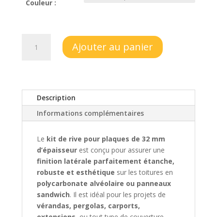
Couleur :
quantité
Ajouter au panier
de
KIT
RIVE
a
clipser
Description
pour
Informations complémentaires
plaques
de
Le
kit de rive pour plaques de 32 mm
32mm
d’épaisseur
est conçu pour assurer une
d’épaisseur
finition latérale parfaitement étanche,
robuste et esthétique
sur les toitures en
polycarbonate alvéolaire ou panneaux
sandwich
. Il est idéal pour les projets de
vérandas, pergolas, carports,
extensions
, ou tout type de couverture