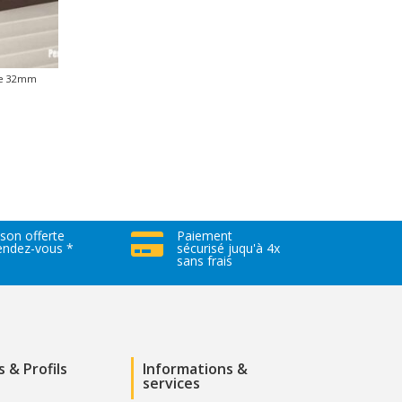
 de 32mm
ison offerte
Paiement

rendez-vous *
sécurisé juqu'à 4x
sans frais
s & Profils
Informations &
services