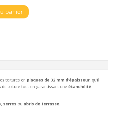
au panier
les toitures en
plaques de 32 mm d’épaisseur
, qu’il
s
de toiture tout en garantissant une
étanchéité
, serres
ou
abris de terrasse
.