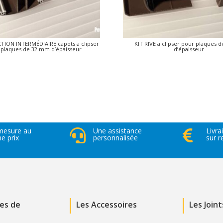
CTION INTERMÉDIAIRE capots a clipser
KIT RIVE a clipser pour plaques
 plaques de 32 mm d’épaisseur
d’épaisseur
mesure au
Une assistance
Livra


 prix
personnalisée
sur 
ues de
Les Accessoires
Les Joint