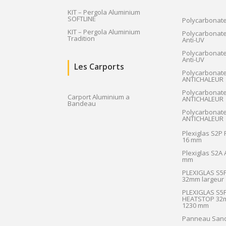
KIT – Pergola Aluminium
SOFTLINE
Polycarbonat
KIT – Pergola Aluminium
Polycarbonate
Tradition
Anti-UV
Polycarbonate
Anti-UV
Les Carports
Polycarbonat
ANTICHALEUR
Polycarbonat
Carport Aluminium a
ANTICHALEUR
Bandeau
Polycarbonat
ANTICHALEUR
Plexiglas S2P
16 mm
Plexiglas S2A
mm
PLEXIGLAS S5
32mm largeur
PLEXIGLAS S5
HEATSTOP 32m
1230 mm
Panneau San