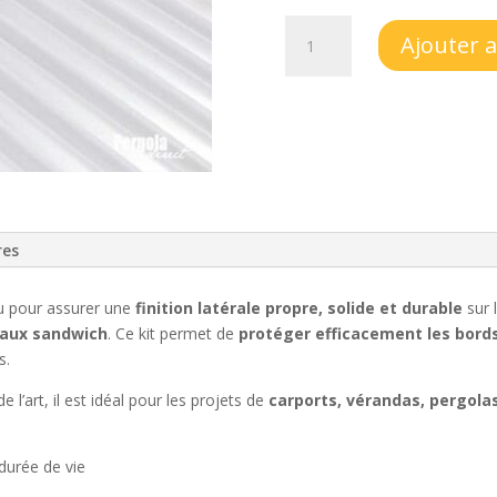
quantité
Ajouter 
de
KIT
RIVE
en
aluminium
brut
pour
plaques
res
de
32mm
d’épaisseur
u pour assurer une
finition latérale propre, solide et durable
sur 
aux sandwich
. Ce kit permet de
protéger efficacement les bord
s.
’art, il est idéal pour les projets de
carports, vérandas, pergolas
 durée de vie