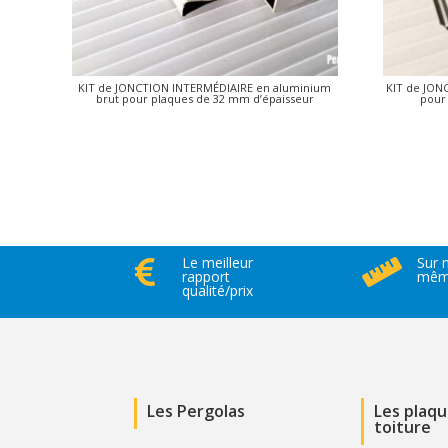
KIT de JONCTION INTERMÉDIAIRE en aluminium
KIT de JON
brut pour plaques de 32 mm d’épaisseur
pour
Le meilleur
Sur 


rapport
même
qualité/prix
Les Pergolas
Les plaq
toiture