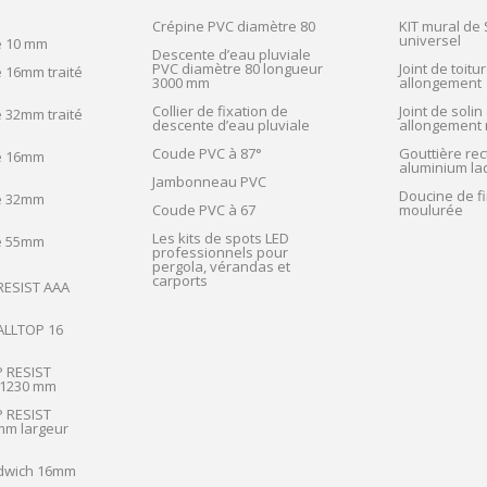
Crépine PVC diamètre 80
KIT mural de
universel
e 10 mm
Descente d’eau pluviale
PVC diamètre 80 longueur
Joint de toitur
 16mm traité
3000 mm
allongement
Collier de fixation de
Joint de solin 
 32mm traité
descente d’eau pluviale
allongement 
Coude PVC à 87°
Gouttière rec
e 16mm
aluminium la
Jambonneau PVC
Doucine de fi
e 32mm
Coude PVC à 67
moulurée
Les kits de spots LED
e 55mm
professionnels pour
pergola, vérandas et
carports
 RESIST AAA
 ALLTOP 16
P RESIST
 1230 mm
P RESIST
m largeur
dwich 16mm